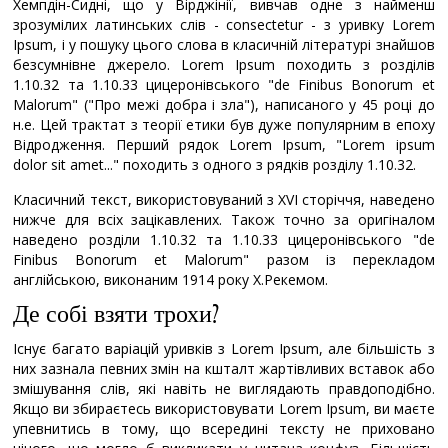
Хемпдін-Сидні, що у Вірджінії, вивчав одне з найменш
зрозумілих латинських слів - consectetur - з уривку Lorem
Ipsum, і у пошуку цього слова в класичній літературі знайшов
безсумнівне джерело. Lorem Ipsum походить з розділів
1.10.32 та 1.10.33 цицеронівського "de Finibus Bonorum et
Malorum" ("Про межі добра і зла"), написаного у 45 році до
н.е. Цей трактат з теорії етики був дуже популярним в епоху
Відродження. Перший рядок Lorem Ipsum, "Lorem ipsum
dolor sit amet..." походить з одного з рядків розділу 1.10.32.
Класичний текст, використовуваний з XVI сторіччя, наведено
нижче для всіх зацікавлених. Також точно за оригіналом
наведено розділи 1.10.32 та 1.10.33 цицеронівського "de
Finibus Bonorum et Malorum" разом із перекладом
англійською, виконаним 1914 року Х.Рекемом.
Де собі взяти трохи?
Існує багато варіацій уривків з Lorem Ipsum, але більшість з
них зазнала певних змін на кшталт жартівливих вставок або
змішування слів, які навіть не виглядають правдоподібно.
Якщо ви збираєтесь використовувати Lorem Ipsum, ви маєте
упевнитись в тому, що всередині тексту не приховано