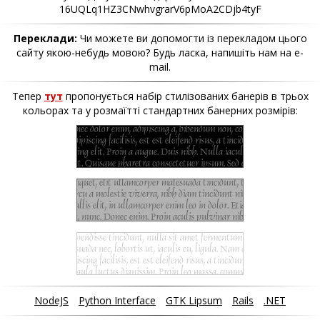
16UQLq1HZ3CNwhvgrarV6pMoA2CDjb4tyF
Переклади:
Чи можете ви допомогти із перекладом цього
сайту якою-небудь мовою? Будь ласка, напишіть нам на e-
mail.
Тепер
тут
пропонується набір стилізованих банерів в трьох
кольорах та у розмаїтті стандартних банерних розмірів:
NodeJS
Python Interface
GTK Lipsum
Rails
.NET