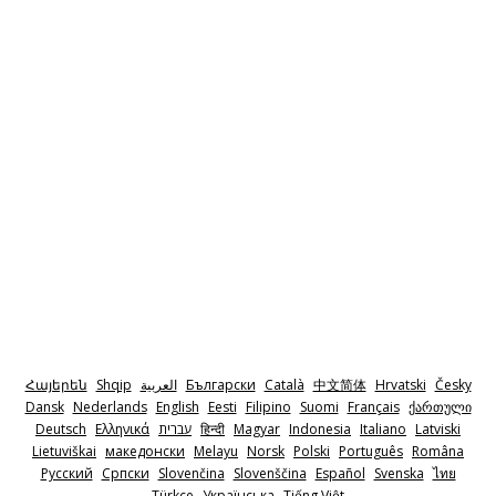
Հայերեն
Shqip
‫العربية
Български
Català
中文简体
Hrvatski
Česky
Dansk
Nederlands
English
Eesti
Filipino
Suomi
Français
ქართული
Deutsch
Ελληνικά
‫עברית
हिन्दी
Magyar
Indonesia
Italiano
Latviski
Lietuviškai
македонски
Melayu
Norsk
Polski
Português
Româna
Pyccкий
Српски
Slovenčina
Slovenščina
Español
Svenska
ไทย
Türkçe
Українська
Tiếng Việt