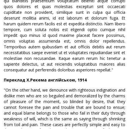
qui blanditiis praesentium voluptatum deleniti atque corrupti
quos dolores et quas molestias excepturi sint occaecati
cupiditate non provident, similique sunt in culpa qui officia
deserunt mollitia animi, id est laborum et dolorum fuga. Et
harum quidem rerum facilis est et expedita distinctio. Nam libero
tempore, cum soluta nobis est eligendi optio cumque nihil
impedit quo minus id quod maxime placeat facere possimus,
omnis voluptas assumenda est, omnis dolor repellendus.
Temporibus autem quibusdam et aut officiis debitis aut rerum
necessitatibus saepe eveniet ut et voluptates repudiandae sint et
molestiae non recusandae. Itaque earum rerum hic tenetur a
sapiente delectus, ut aut reiciendis voluptatibus maiores alias
consequatur aut perferendis doloribus asperiores repellat."
Переклад Х.Рекема англійською, 1914
"On the other hand, we denounce with righteous indignation and
dislike men who are so beguiled and demoralized by the charms
of pleasure of the moment, so blinded by desire, that they
cannot foresee the pain and trouble that are bound to ensue;
and equal blame belongs to those who fail in their duty through
weakness of will, which is the same as saying through shrinking
from toil and pain. These cases are perfectly simple and easy to