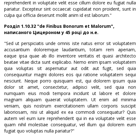
reprehenderit in voluptate velit esse cillum dolore eu fugiat nulla
pariatur. Excepteur sint occaecat cupidatat non proident, sunt in
culpa qui officia deserunt mollit anim id est laborum."
Розділ 1.10.32 "de Finibus Bonorum et Malorum",
написаного Цицероном у 45 році до н.е.
"Sed ut perspiciatis unde omnis iste natus error sit voluptatem
accusantium doloremque laudantium, totam rem aperiam,
eaque ipsa quae ab illo inventore veritatis et quasi architecto
beatae vitae dicta sunt explicabo. Nemo enim ipsam voluptatem
quia voluptas sit aspernatur aut odit aut fugit, sed quia
consequuntur magni dolores eos qui ratione voluptatem sequi
nesciunt. Neque porro quisquam est, qui dolorem ipsum quia
dolor sit amet, consectetur, adipisci velit, sed quia non
numquam eius modi tempora incidunt ut labore et dolore
magnam aliquam quaerat voluptatem. Ut enim ad minima
veniam, quis nostrum exercitationem ullam corporis suscipit
laboriosam, nisi ut aliquid ex ea commodi consequatur? Quis
autem vel eum iure reprehenderit qui in ea voluptate velit esse
quam nihil molestiae consequatur, vel illum qui dolorem eum
fugiat quo voluptas nulla pariatur?"