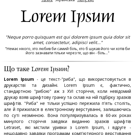
Lorem Ipsum
"Neque porro quisquam est qui dolorem ipsum quia dolor sit
amet, consectetur, adipisci velit..."
"Немає нікого, хто любив би самий біль, хто б шукав його чи хотів би
його зазнавати тільки через те, що він - біль..."
Що таке Lorem Ipsum?
Lorem Ipsum
- це текст-"риба", що використовується в
друкарстві та дизайні. Lorem Ipsum є, фактично,
стандартною "рибою" аж з XVI сторіччя, коли невідомий
друкар взяв шрифтову гранку та склав на ній підбірку зразків
шрифтів. "Риба" не тільки успішно пережила п'ять століть,
але й прижилася в електронному верстуванні, залишаючись
по суті незмінною. Вона популяризувалась в 60-их роках
минулого сторіччя завдяки виданню зразків шрифтів
Letraset, які містили уривки з Lorem Ipsum, і вдруге -
нещодавно завдяки програмам комп'ютерного верстування