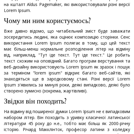
на кшталт Aldus Pagemaker, які використовували різні версії
Lorem Ipsum.
Чому ми ним користуємось?
Вже давно відомо, що читабельний зміст буде заважати
зосередитись людині, яка оцінює композицію сторінки. Сенс
використання Lorem Ipsum полягає в тому, що цей текст
має більш-менш нормальне розподілення літер на відміну
від, наприклад, "Тут іде текст. Тут іде текст." Це робить
текст схожим на оповідний. Багато програм верстування та
веб-дизайну використовують Lorem Ipsum як зразок і пошук
за терміном "lorem ipsum" відкриє багато веб-сайтів, які
знаходяться ще в зародковому стані. Різні версії Lorem
Ipsum з'явились за минулі роки, деякі випадково, деякі було
створено зумисно (зокрема, жартівливі).
Звідки він походить?
На відміну від поширеної думки Lorem Ipsum не є випадковим
набором літер. Він походить з уривку класичної латинської
літератури 45 року до н.е., тобто має більш як 2000-річну
історію. Річард Макклінток, професор латини з коледжу