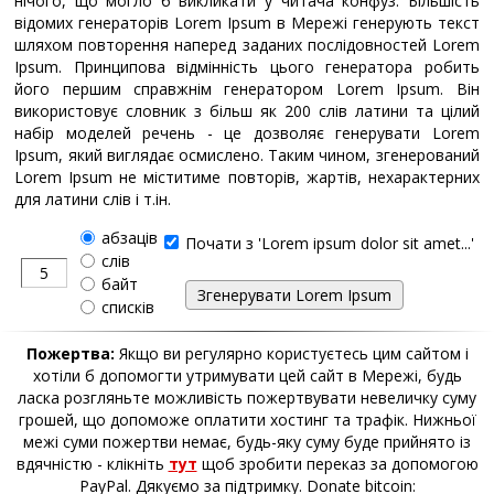
нічого, що могло б викликати у читача конфуз. Більшість
відомих генераторів Lorem Ipsum в Мережі генерують текст
шляхом повторення наперед заданих послідовностей Lorem
Ipsum. Принципова відмінність цього генератора робить
його першим справжнім генератором Lorem Ipsum. Він
використовує словник з більш як 200 слів латини та цілий
набір моделей речень - це дозволяє генерувати Lorem
Ipsum, який виглядає осмислено. Таким чином, згенерований
Lorem Ipsum не міститиме повторів, жартів, нехарактерних
для латини слів і т.ін.
абзаців
Почати з 'Lorem ipsum dolor sit amet...'
слів
байт
списків
Пожертва:
Якщо ви регулярно користуєтесь цим сайтом і
хотіли б допомогти утримувати цей сайт в Мережі, будь
ласка розгляньте можливість пожертвувати невеличку суму
грошей, що допоможе оплатити хостинг та трафік. Нижньої
межі суми пожертви немає, будь-яку суму буде прийнято із
вдячністю - клікніть
тут
щоб зробити переказ за допомогою
PayPal. Дякуємо за підтримку. Donate bitcoin: